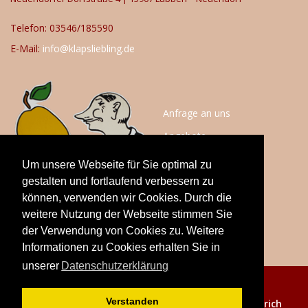
Telefon: 03546/185590
E-Mail:
info@klapsliebling.de
Anfrage an uns
Angebote
Anfahrt
Um unsere Webseite für Sie optimal zu
Impressum
gestalten und fortlaufend verbessern zu
können, verwenden wir Cookies. Durch die
Datenschutz
weitere Nutzung der Webseite stimmen Sie
der Verwendung von Cookies zu. Weitere
Informationen zu Cookies erhalten Sie in
unserer
Datenschutzerklärung
© 2020
Verstanden
Klaps Liebling - Realisierung:
webdesign cottbus Ulrich