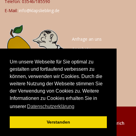
Telefon: 03546/185590
E-Mail:
info@klapsliebling.de
Anfrage an uns
Angebote
Anfahrt
Um unsere Webseite für Sie optimal zu
Impressum
gestalten und fortlaufend verbessern zu
können, verwenden wir Cookies. Durch die
Datenschutz
weitere Nutzung der Webseite stimmen Sie
der Verwendung von Cookies zu. Weitere
Informationen zu Cookies erhalten Sie in
unserer
Datenschutzerklärung
© 2020
Verstanden
Klaps Liebling - Realisierung:
webdesign cottbus Ulrich
Tölzer